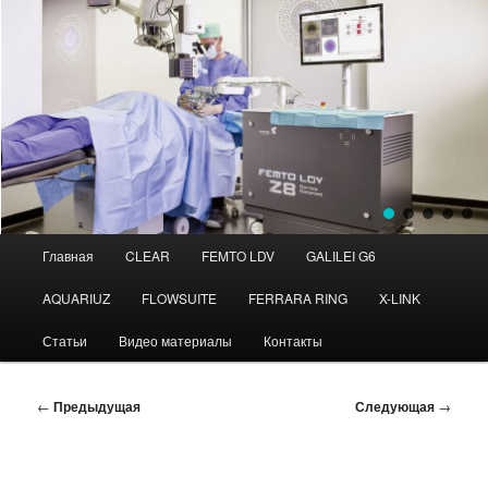
Главное
Главная
CLEAR
FEMTO LDV
GALILEI G6
Перейти
Перейти
меню
AQUARIUZ
FLOWSUITE
FERRARA RING
X-LINK
к
к
Статьи
Видео материалы
Контакты
основному
дополнительному
содержимому
содержимому
Навигация
←
Предыдущая
Следующая
→
по
записям