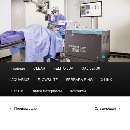
Главное
Главная
CLEAR
FEMTO LDV
GALILEI G6
Перейти
Перейти
меню
AQUARIUZ
FLOWSUITE
FERRARA RING
X-LINK
к
к
Статьи
Видео материалы
Контакты
основному
дополнительному
содержимому
содержимому
Навигация
←
Предыдущая
Следующая
→
по
записям