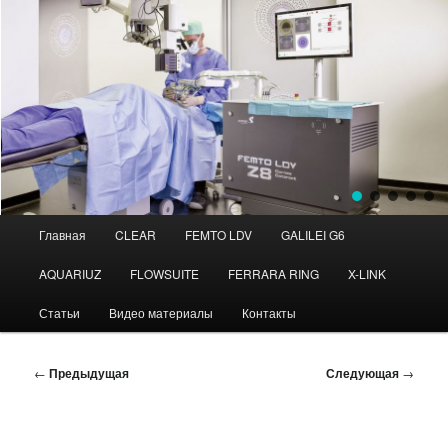
Главное
Главная
CLEAR
FEMTO LDV
GALILEI G6
Перейти
Перейти
меню
AQUARIUZ
FLOWSUITE
FERRARA RING
X-LINK
к
к
Статьи
Видео материалы
Контакты
основному
дополнительному
содержимому
содержимому
Навигация
←
Предыдущая
Следующая
→
по
записям