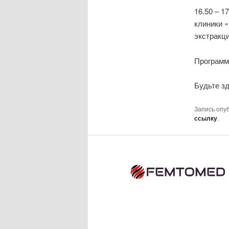
16.50 – 1
клиники 
экстракц
Программ
Будьте з
Запись опу
ссылку
.