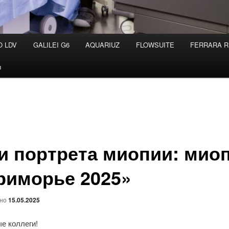
O LDV
GALILEI G6
AQUARIUZ
FLOWSUITE
FERRARA R
ы
и портрета миопии: мио
риморье 2025»
ано
15.05.2025
е коллеги!