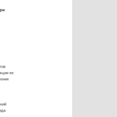
Три
гов
кции ее
шения
ский
ида