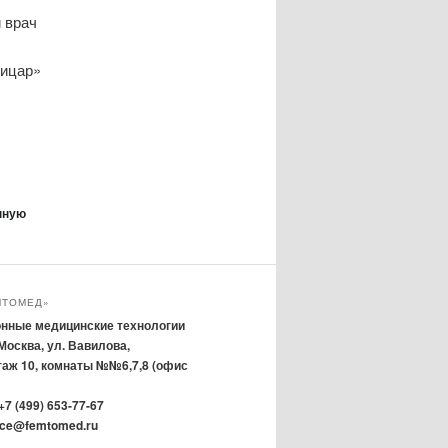
й врач
Мицар»
нную
МТОМЕД»
нные медицинские технологии
 Москва, ул. Вавилова,
 этаж 10, комнаты №№6,7,8 (офис
7 (499) 653-77-67
fice@femtomed.ru