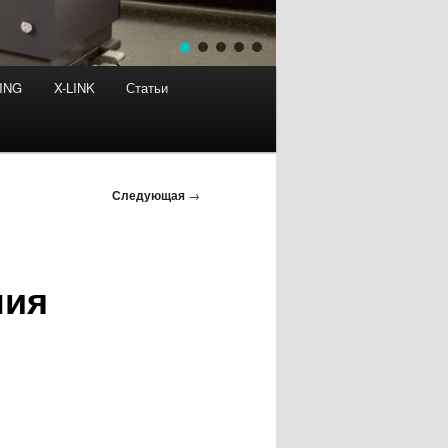
ING
X-LINK
Статьи
Следующая
→
пия