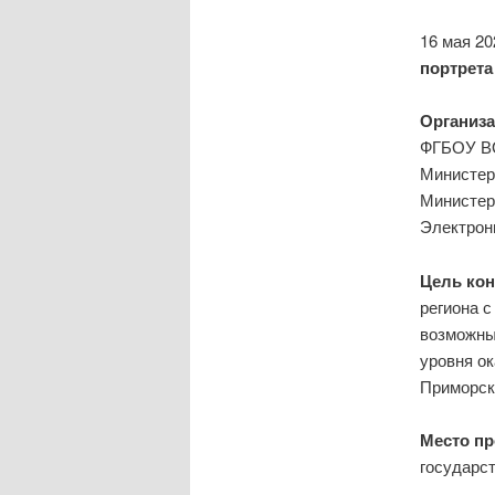
16 мая 2
портрета
Организ
ФГБОУ ВО
Министер
Министер
Электрон
Цель ко
региона с
возможны
уровня о
Приморско
Место пр
государст