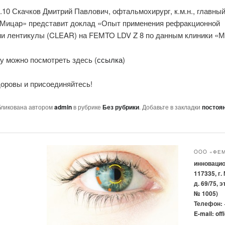
7.10 Скачков Дмитрий Павлович, офтальмохирург, к.м.н., главны
«Мицар» представит доклад «Опыт применения рефракционной
ии лентикулы (CLEAR) на FEMTO LDV Z 8 по данным клиники «
у можно посмотреть здесь (
ссылка
)
доровы и присоединяйтесь!
бликована автором
admin
в рубрике
Без рубрики
. Добавьте в закладки
постоя
OOO «ФЕ
инновацио
117335, г.
д. 69/75,
№ 1005)
Телефон: +
E-mail: of