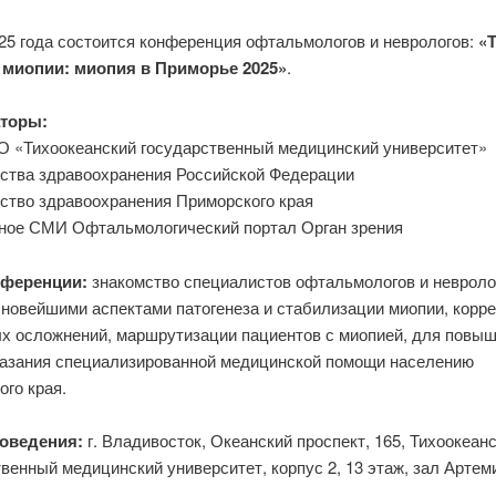
025 года состоится конференция офтальмологов и неврологов:
«
 миопии: миопия в Приморье 2025»
.
аторы:
 «Тихоокеанский государственный медицинский университет»
ства здравоохранения Российской Федерации
ство здравоохранения Приморского края
ное СМИ Офтальмологический портал Орган зрения
нференции:
знакомство специалистов офтальмологов и невроло
 новейшими аспектами патогенеза и стабилизации миопии, корре
х осложнений, маршрутизации пациентов с миопией, для повы
казания специализированной медицинской помощи населению
го края.
оведения:
г. Владивосток, Океанский проспект, 165, Тихоокеан
венный медицинский университет, корпус 2, 13 этаж, зал Артем