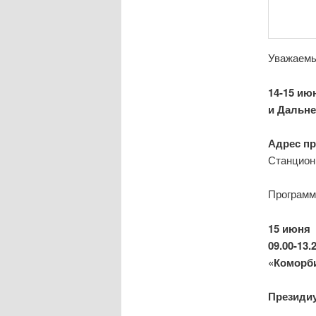
Уважаемы
14-15 ию
и Дальне
Адрес пр
Станционн
Программ
15 июня
09.00-13
«Коморби
Президиу