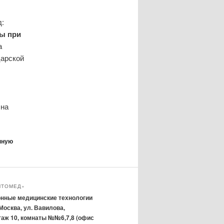
д:
ы при
а
царской
 на
нную
МТОМЕД»
нные медицинские технологии
 Москва, ул. Вавилова,
 этаж 10, комнаты №№6,7,8 (офис