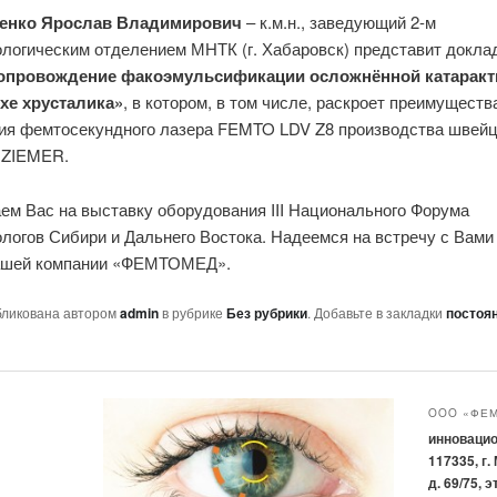
енко Ярослав Владимирович
– к.м.н., заведующий 2-м
логическим отделением МНТК (г. Хабаровск) представит докла
опровождение факоэмульсификации осложнённой катаракт
хе хрусталика»
, в котором, в том числе, раскроет преимуществ
ия фемтосекундного лазера FEMTO LDV Z8 производства швей
 ZIEMER.
ем Вас на выставку оборудования III Национального Форума
логов Сибири и Дальнего Востока. Надеемся на встречу с Вами
ашей компании «ФЕМТОМЕД».
бликована автором
admin
в рубрике
Без рубрики
. Добавьте в закладки
постоя
OOO «ФЕ
инновацио
117335, г.
д. 69/75,