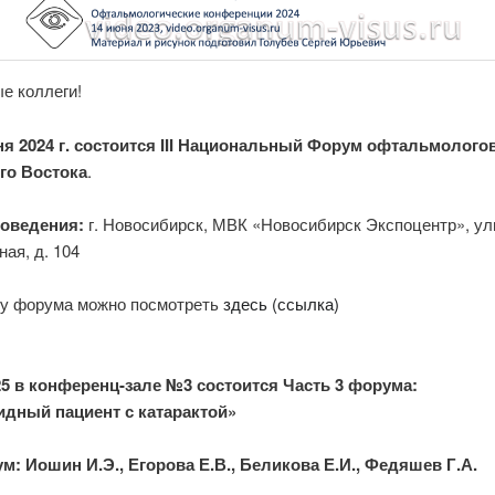
е коллеги!
ня 2024 г. состоится III Национальный Форум офтальмолого
го Востока
.
оведения:
г. Новосибирск, МВК «Новосибирск Экспоцентр», ул
ая, д. 104
у форума можно посмотреть
здесь (ссылка)
.25 в конференц-зале №3 состоится Часть 3 форума:
дный пациент с катарактой»
м: Иошин И.Э., Егорова Е.В., Беликова Е.И., Федяшев Г.А.