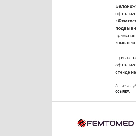
Белонож
офтальмо
«Фемтос
подвыви
применен
компании
Приглаша
офтальмо
стенде н
Запись опу
ссылку
.