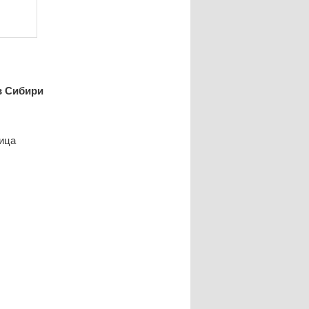
в Сибири
ица