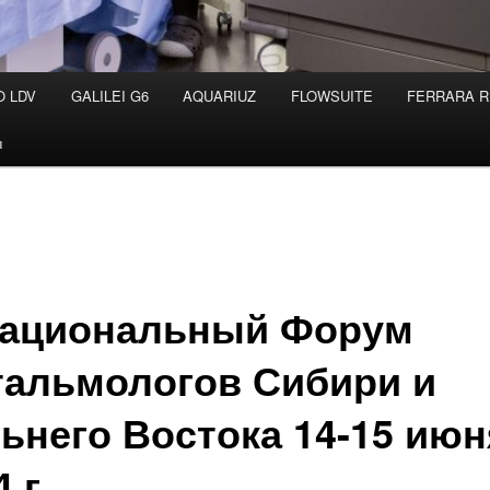
O LDV
GALILEI G6
AQUARIUZ
FLOWSUITE
FERRARA R
ы
 Национальный Форум
альмологов Сибири и
ьнего Востока 14-15 июн
4 г